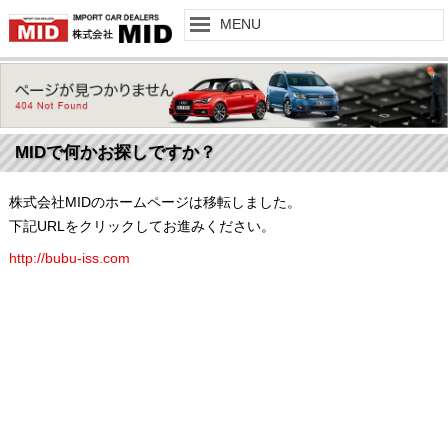
MENU
トップページ
TOP
取扱いブランド
BRAND
MIDで何かお探しですか？
店舗一覧
SHOP LIST
株式会社MIDのホームページは移転しました。
買取りサービス
PURCHASE
下記URLをクリックしてお進みください。
http://bubu-iss.com
MID中古車検索
CAR LIST
アフタサービス
SERVICE
会社案内
COMPANY